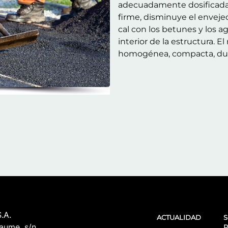
adecuadamente dosificada m
firme, disminuye el envejeci
cal con los betunes y los a
interior de la estructura. E
homogénea, compacta, dura
.A.
ACTUALIDAD
S
aume, s/n
R