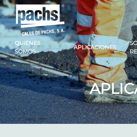
QUIENES
SO
APLICACIONES
SOMOS
R
APLI