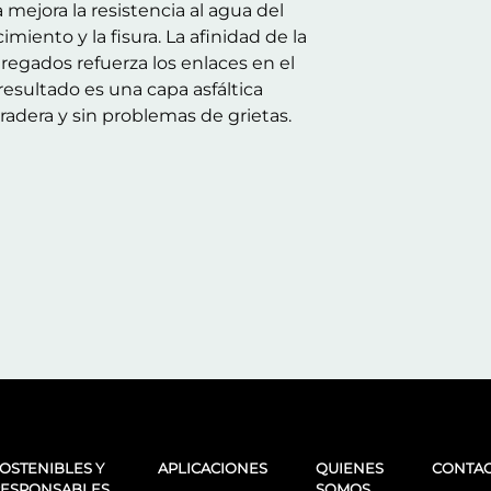
ejora la resistencia al agua del
miento y la fisura. La afinidad de la
gregados refuerza los enlaces en el
l resultado es una capa asfáltica
dera y sin problemas de grietas.
OSTENIBLES Y
APLICACIONES
QUIENES
CONTA
ESPONSABLES
SOMOS