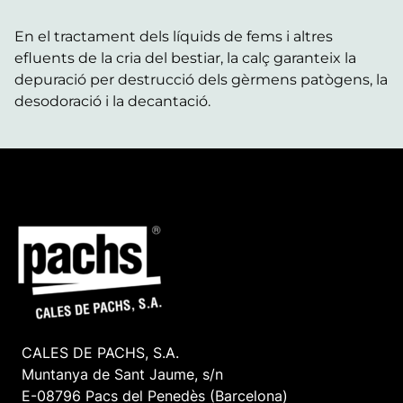
En el tractament dels líquids de fems i altres
efluents de la cria del bestiar, la calç garanteix la
depuració per destrucció dels gèrmens patògens, la
desodoració i la decantació.
CALES DE PACHS, S.A.
Muntanya de Sant Jaume, s/n
E-08796 Pacs del Penedès (Barcelona)