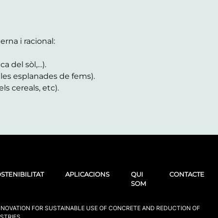
rna i racional:
a del sòl,…).
e les esplanades de fems).
ls cereals, etc).
STENIBILITAT
APLICACIONS
QUI
CONTACTE
SOM
INNOVATION FOR SUSTAINABLE USE OF CONCRETE AND REDUCTION OF
STRIES.