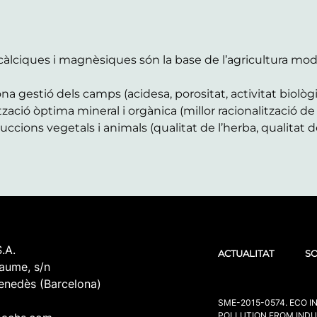
lciques i magnèsiques són la base de l’agricultura mode
na gestió dels camps (acidesa, porositat, activitat biològic
tzació òptima mineral i orgànica (millor racionalització d
uccions vegetals i animals (qualitat de l’herba, qualitat de
.A.
ACTUALITAT
SO
aume, s/n
enedès (Barcelona)
SME-2015-0574. ECO 
POLLUTION FROM INDU